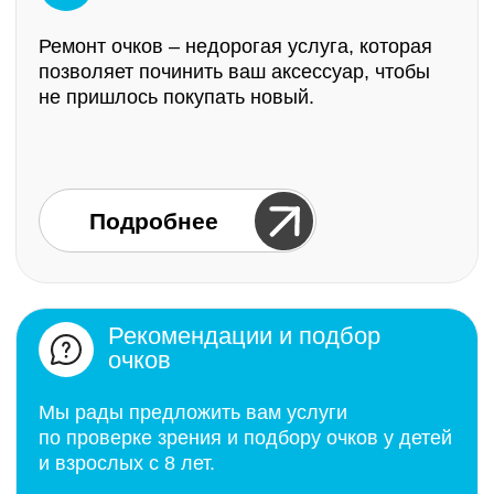
Самитова Рамзи
Хитина Наталья
Шамилевна
Викторовна
Администратор
Врач-офтальмолог
Подробнее о специалисте
Подробнее о специ
В наших салонах
представлены следующие
коллекции
взрослых и детских
оправ: