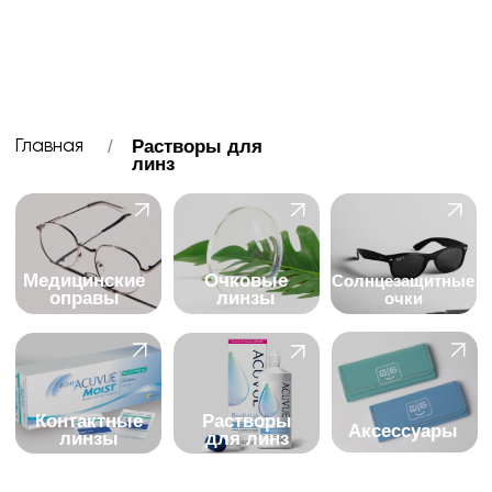
/
Растворы для
Главная
линз
Медицинские
Очковые
Солнцезащитные
оправы
линзы
очки
Контактные
Растворы
Аксессуары
линзы
для линз
Растворы для линз