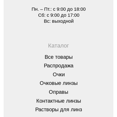
О нас
Лицензии
Отзывы
Контакты
Оплата, гарантия и доставка
Стать партнером
8 (843) 254-46-14
г.Казань, ул. Спортивная, д.3,
420073
optica07@mail.ru
Остались вопросы?
Оставьте заявку, мы перезвоним вам