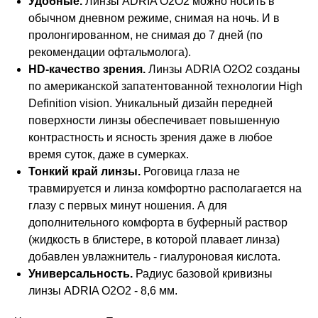
Удобные.
Линзы ADRIA O2O2 можно носить в
обычном дневном режиме, снимая на ночь. И в
пролонгированном, не снимая до 7 дней (по
рекомендации офтальмолога).
HD-качество зрения.
Линзы ADRIA O2O2 созданы
по американской запатентованной технологии High
Definition vision. Уникальный дизайн передней
поверхности линзы обеспечивает повышенную
контрастность и ясность зрения даже в любое
время суток, даже в сумерках.
Тонкий край линзы.
Роговица глаза не
травмируется и линза комфортно располагается на
глазу с первых минут ношения. А для
дополнительного комфорта в буферный раствор
(жидкость в блистере, в которой плавает линза)
добавлен увлажнитель - гиалуроновая кислота.
Режим работы
Универсальность.
Радиус базовой кривизны
линзы ADRIA O2O2 - 8,6 мм.
Пн. – Пт.: с 9:00 до 18:00
Сб: с 9:00 до 17:00
Вс: выходной