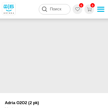
0
0
Поиск
Adria О2О2 (2 pk)