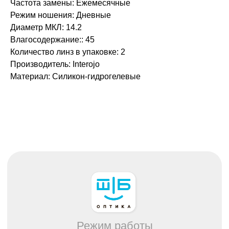
Частота замены: Ежемесячные
Режим ношения: Дневные
Диаметр МКЛ: 14.2
Каталог
Влагосодержание:: 45
Все товары
Количество линз в упаковке: 2
Распродажа
Производитель: Interojo
Очки
Материал: Силикон-гидрогелевые
Очковые линзы
Оправы
Контактные линзы
Растворы для линз
Для клиента
О нас
Лицензии
Отзывы
Контакты
Оплата, гарантия и доставка