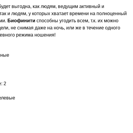
будет выгодна, как людям, ведущим активный и
так и людям, у которых хватает времени на полноценный
ами.
Биофинити
способны угодить всем, т.к. их можно
ели, не снимая даже на ночь, или же в течение одного
евного режима ношения!
чные
: 2
елевые
3) 254-46-14