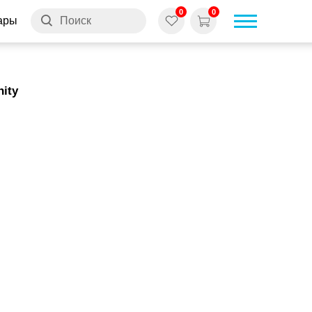
0
0
иск
ity