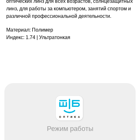
оптических линз для всех возрастов, солнцезащитных
линз, для работы за компьютером, занятий спортом и
Режим работы
различной профессиональной деятельности.
Пн. – Пт.: с 9:00 до 18:00
Сб: с 9:00 до 17:00
Материал: Полимер
Вс: выходной
Индекс: 1.74 | Ультратонкая
Каталог
Все товары
Распродажа
Очки
Очковые линзы
Оправы
Контактные линзы
Растворы для линз
Для клиента
О нас