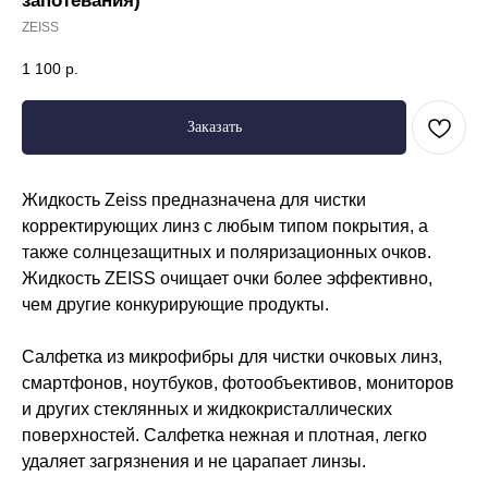
запотевания)
ZEISS
1 100
р.
Заказать
Жидкость Zeiss предназначена для чистки
корректирующих линз с любым типом покрытия, а
также солнцезащитных и поляризационных очков.
Жидкость ZEISS очищает очки более эффективно,
чем другие конкурирующие продукты.
Салфетка из микрофибры для чистки очковых линз,
смартфонов, ноутбуков, фотообъективов, мониторов
и других стеклянных и жидкокристаллических
Режим работы
поверхностей. Салфетка нежная и плотная, легко
Пн. – Пт.: с 9:00 до 18:00
удаляет загрязнения и не царапает линзы.
Сб: с 9:00 до 17:00