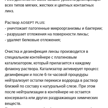
всех типов мягких, жестких и цветных контактных
линз.
Раствор
:
AOSEPT PLUS
- уничтожает патогенные микроорганизмы и бактерии;
- разрушает отложения на поверхности линзы;
- удаляет белковые отложения;
Очистка и дезинфекция линзы производится в
специальном контейнере с платиновым
катализатором, который прилагается к каждому
флакону раствора. Катализатор активирует процесс
дезинфекции и после 6-ти часовой процедуры
Режим работы
нейтрализует остатки перекиси водорода в раствор
близкий по составу к натуральной слезе. При этом
Пн. – Пт.: с 9:00 до 18:00
Сб: с 9:00 до 17:00
после нейтрализации в контейнере не остается
Вс: выходной
консерванта или других раздражающих химических
веществ.