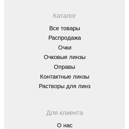
Оплата, гарантия и доставка
Стать партнером
8 (843) 254-46-14
г.Казань, ул. Спортивная, д.3,
420073
optica07@mail.ru
Остались вопросы?
Оставьте заявку, мы перезвоним вам
и бесплатно проконсультируем
Оставить
заявку