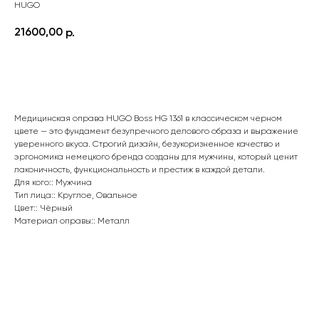
HUGO
21600,00
р.
Заказать
Медицинская оправа HUGO Boss HG 1361 в классическом черном
цвете — это фундамент безупречного делового образа и выражение
уверенного вкуса. Строгий дизайн, безукоризненное качество и
эргономика немецкого бренда созданы для мужчины, который ценит
лаконичность, функциональность и престиж в каждой детали.
Для кого:: Мужчина
Тип лица:: Круглое, Овальное
Цвет:: Чёрный
Режим работы
Материал оправы:: Металл
Пн. – Пт.: с 9:00 до 18:00
Сб: с 9:00 до 17:00
Вс: выходной
Каталог