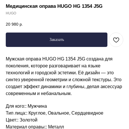
Медицинская оправа HUGO HG 1354 J5G
HUGO
20 980
р.
Заказать
Мужская оправа HUGO HG 1354 J5G создана для
поколения, которое разговаривает на языке
технологий и городской эстетики. Её дизайн — это
синтез уверенной геометрии и сложной текстуры. Это
создает эффект динамики и глубины, делая аксессуар
современным и небанальным.
Для кого:: Мужчина
Тип лица:: Круглое, Овальное, Сердцевидное
Режим работы
Цвет:: Золотой
Пн. – Пт.: с 9:00 до 18:00
Материал оправы:: Металл
Сб: с 9:00 до 17:00