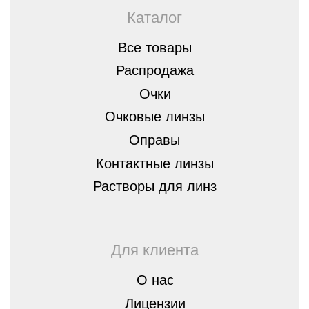
Оплата, гарантия и доставка
Стать партнером
8 (843) 254-46-14
г.Казань, ул. Спортивная, д.3,
420073
optica07@mail.ru
Остались вопросы?
Оставьте заявку, мы перезвоним вам
и бесплатно проконсультируем
Оставить
заявку