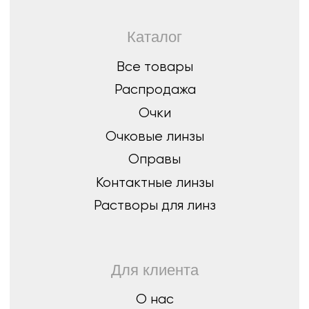
Оплата, гарантия и доставка
Стать партнером
8 (843) 254-46-14
г.Казань, ул. Спортивная, д.3,
420073
optica07@mail.ru
Остались вопросы?
Оставьте заявку, мы перезвоним вам
и бесплатно проконсультируем
Оставить
заявку