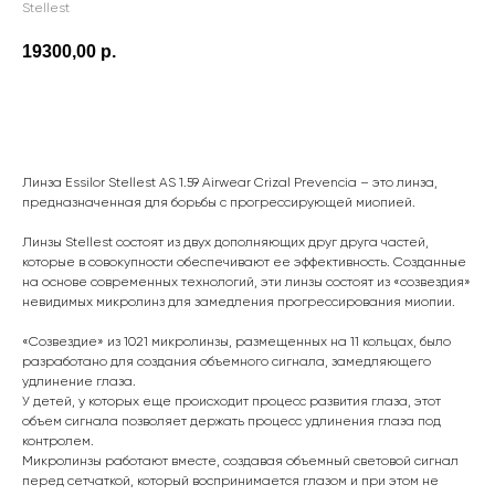
Stellest
19300,00
р.
Заказать
Линза Essilor Stellest AS 1.59 Airwear Crizal Prevencia – это линза,
предназначенная для борьбы с прогрессирующей миопией.
Линзы Stellest состоят из двух дополняющих друг друга частей,
которые в совокупности обеспечивают ее эффективность. Созданные
на основе современных технологий, эти линзы состоят из «созвездия»
невидимых микролинз для замедления прогрессирования миопии.
«Созвездие» из 1021 микролинзы, размещенных на 11 кольцах, было
разработано для создания объемного сигнала, замедляющего
удлинение глаза.
У детей, у которых еще происходит процесс развития глаза, этот
объем сигнала позволяет держать процесс удлинения глаза под
контролем.
Режим работы
Микролинзы работают вместе, создавая объемный световой сигнал
перед сетчаткой, который воспринимается глазом и при этом не