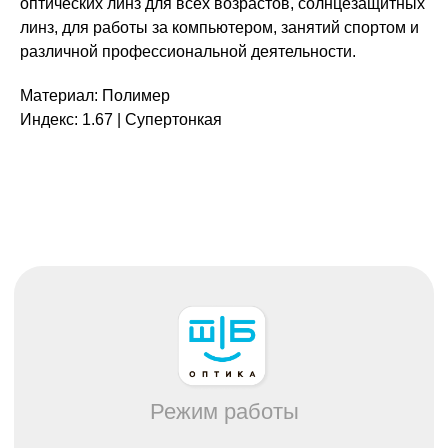
оптических линз для всех возрастов, солнцезащитных
линз, для работы за компьютером, занятий спортом и
Режим работы
различной профессиональной деятельности.
Пн. – Пт.: с 9:00 до 18:00
Сб: с 9:00 до 17:00
Материал: Полимер
Вс: выходной
Индекс: 1.67 | Супертонкая
Каталог
Все товары
Распродажа
Очки
Очковые линзы
Оправы
Контактные линзы
Растворы для линз
Для клиента
О нас