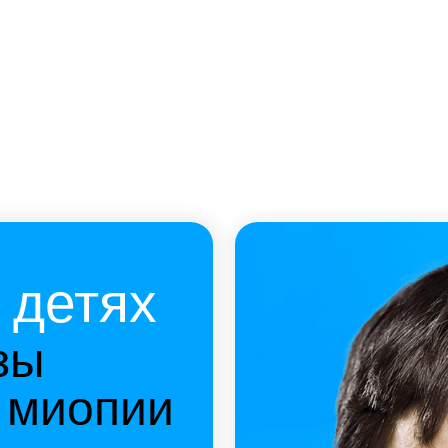
иопии
лей