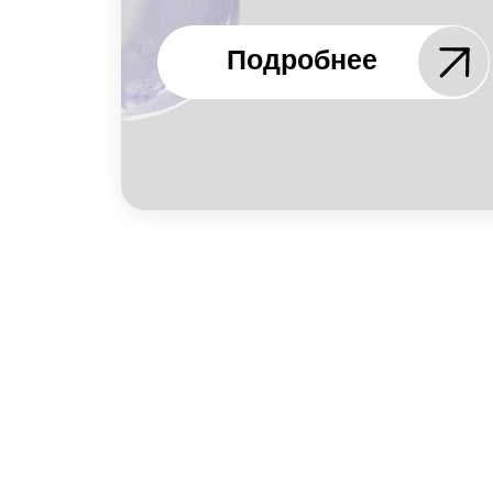
С заботой о д
Очковые линзы