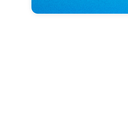
Скидка 24%
На контактные
линзы Key Visio